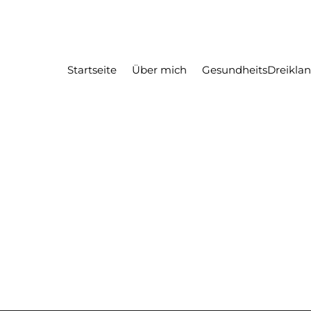
Startseite
Über mich
GesundheitsDreikla