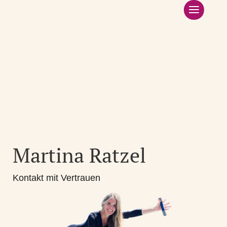
Startseite
Über mich
GesundheitsDreiklang
Leistungsangebot
Kurse
Kontakt
Martina Ratzel
Kontakt mit Vertrauen