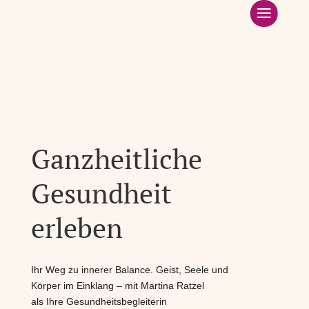
Startseite
Über mich
GesundheitsDreiklang
Leistungsangebot
Ganzheitliche
Kurse
Gesundheit
Kontakt
erleben
Ihr Weg zu innerer Balance. Geist, Seele und
Körper im Einklang – mit Martina Ratzel
als Ihre Gesundheitsbegleiterin