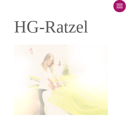
Startseite
HG-Ratzel
Über mich
GesundheitsDreiklang
Leistungsangebot
Kurse
Kontakt