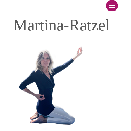
Startseite
Martina-Ratzel
Über mich
GesundheitsDreiklang
Leistungsangebot
Kurse
Kontakt